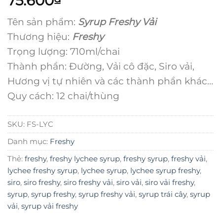
75.600
Tên sản phẩm:
Syrup Freshy Vải
Thương hiệu:
Freshy
Trọng lượng: 710ml/chai
Thành phần: Đường, Vải cô đặc, Siro vải,
Hương vị tự nhiên và các thành phần khác…
Quy cách: 12 chai/thùng
SKU:
FS-LYC
Danh mục:
Freshy
Thẻ:
freshy
,
freshy lychee syrup
,
freshy syrup
,
freshy vải
,
lychee freshy syrup
,
lychee syrup
,
lychee syrup freshy
,
siro
,
siro freshy
,
siro freshy vải
,
siro vải
,
siro vải freshy
,
syrup
,
syrup freshy
,
syrup freshy vải
,
syrup trái cây
,
syrup
vải
,
syrup vải freshy