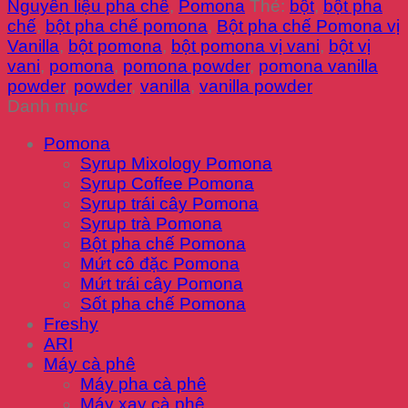
Nguyên liệu pha chế
,
Pomona
Thẻ:
bột
,
bột pha
chế
,
bột pha chế pomona
,
Bột pha chế Pomona vị
Vanilla
,
bột pomona
,
bột pomona vị vani
,
bột vị
vani
,
pomona
,
pomona powder
,
pomona vanilla
powder
,
powder
,
vanilla
,
vanilla powder
Danh mục
Pomona
Syrup Mixology Pomona
Syrup Coffee Pomona
Syrup trái cây Pomona
Syrup trà Pomona
Bột pha chế Pomona
Mứt cô đặc Pomona
Mứt trái cây Pomona
Sốt pha chế Pomona
Freshy
ARI
Máy cà phê
Máy pha cà phê
Máy xay cà phê