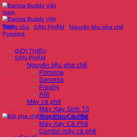
Chuyển
đến
nội
dung
Trang chủ
/
SẢN PHẨM
/
Nguyên liệu pha chế
/
Pomona
GIỚI THIỆU
SẢN PHẨM
Nguyên liệu pha chế
Pomona
Senorita
Freshy
ARI
Máy cà phê
Máy Xay Sinh Tố
Máy Pha Cà Phê
Máy Xay Cà Phê
Combo máy cà phê