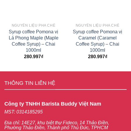
NGUYÊN LIỆU PHA CHẾ
NGUYÊN LIỆU PHA CHẾ
Syrup coffee Pomona vị
Syrup coffee Pomona vị
Lá Phong Maple (Maple
Caramel (Caramel
Coffee Syrup) – Chai
Coffee Syrup) – Chai
1000ml
1000ml
280.997
₫
280.997
₫
THÔNG TIN LIÊN HỆ
Công ty TNHH Barista Buddy Việt Nam
MST: 0314185295
Địa chỉ: 14E27, khu biệt thự Fideco, 14 Thảo Điền,
Phường Thảo Điền, Thành phố Thủ Đức, TPHCM