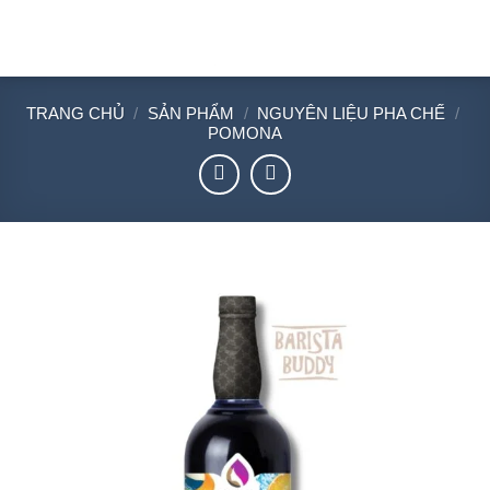
Chuyển
đến
nội
dung
TRANG CHỦ
/
SẢN PHẨM
/
NGUYÊN LIỆU PHA CHẾ
/
POMONA