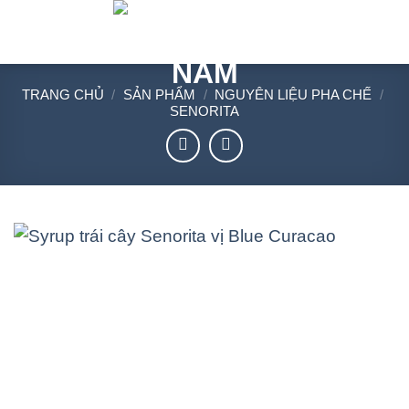
Chuyển
đến
nội
dung
TRANG CHỦ
/
SẢN PHẨM
/
NGUYÊN LIỆU PHA CHẾ
/
SENORITA