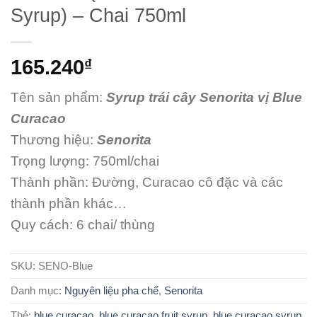
Syrup) – Chai 750ml
165.240
₫
Tên sản phẩm:
Syrup trái cây Senorita vị Blue
Curacao
Thương hiệu:
Senorita
Trọng lượng: 750ml/chai
Thành phần: Đường, Curacao cô đặc và các
thành phần khác…
Quy cách: 6 chai/ thùng
SKU:
SENO-Blue
Danh mục:
Nguyên liệu pha chế
,
Senorita
Thẻ:
blue curacao
,
blue curacao fruit syrup
,
blue curacao syrup
,