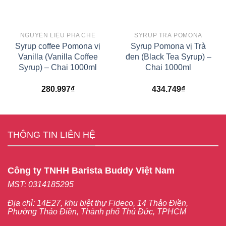
NGUYÊN LIỆU PHA CHẾ
SYRUP TRÀ POMONA
Syrup coffee Pomona vị
Syrup Pomona vị Trà
Vanilla (Vanilla Coffee
đen (Black Tea Syrup) –
Syrup) – Chai 1000ml
Chai 1000ml
280.997
₫
434.749
₫
THÔNG TIN LIÊN HỆ
Công ty TNHH Barista Buddy Việt Nam
MST: 0314185295
Địa chỉ: 14E27, khu biệt thự Fideco, 14 Thảo Điền,
Phường Thảo Điền, Thành phố Thủ Đức, TPHCM