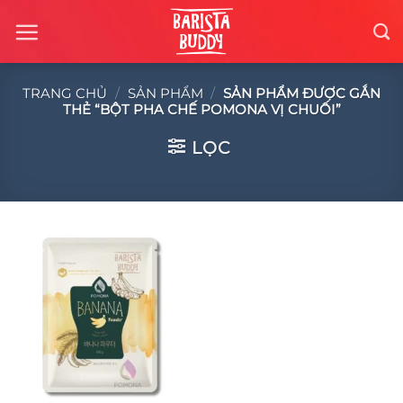
Chuyển
đến
nội
dung
TRANG CHỦ
/
SẢN PHẨM
/
SẢN PHẨM ĐƯỢC GẮN
THẺ “BỘT PHA CHẾ POMONA VỊ CHUỐI”
LỌC