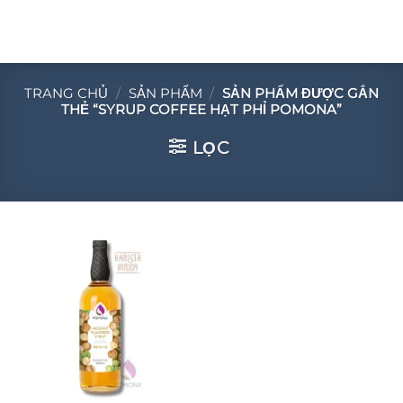
Chuyển
đến
nội
dung
TRANG CHỦ
/
SẢN PHẨM
/
SẢN PHẨM ĐƯỢC GẮN
THẺ “SYRUP COFFEE HẠT PHỈ POMONA”
LỌC