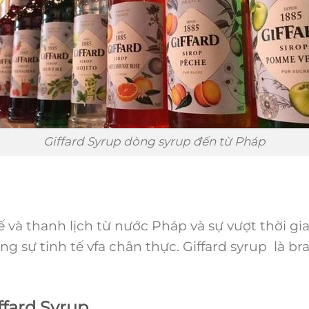
Giffard Syrup dòng syrup đến từ Pháp
ế và thanh lịch từ nước Pháp và sự vượt thời g
g sự tinh tế vfa chân thực. Giffard syrup là b
ffard Syrup