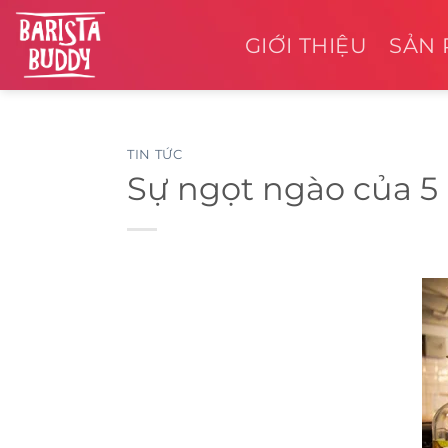
Chuyển
đến
GIỚI THIỆU
SẢN
nội
dung
TIN TỨC
Sự ngọt ngào của 5 