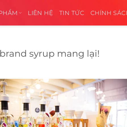
 PHẨM
LIÊN HỆ
TIN TỨC
CHÍNH SÁC
brand syrup mang lại!