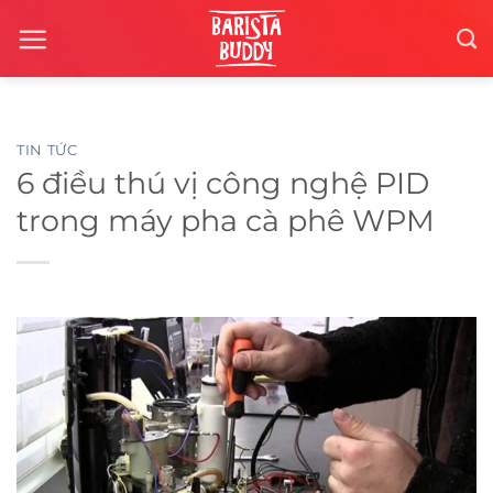
Chuyển
đến
nội
dung
TIN TỨC
6 điều thú vị công nghệ PID
trong máy pha cà phê WPM